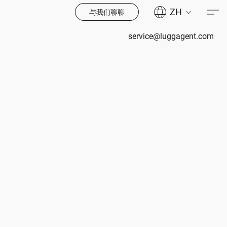
ZH
与我们聊聊
service@luggagent.com