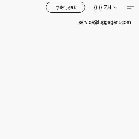
ZH
与我们聊聊
service@luggagent.com