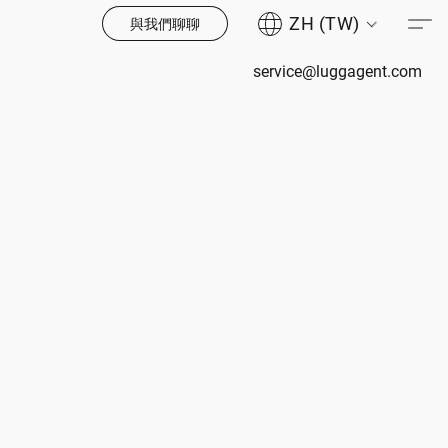
ZH (TW)
與我們聊聊
service@luggagent.com