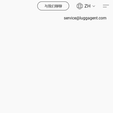
ZH
与我们聊聊
service@luggagent.com