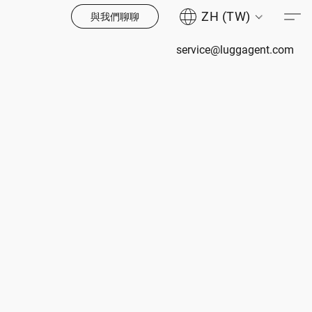
ZH (TW)
與我們聊聊
service@luggagent.com